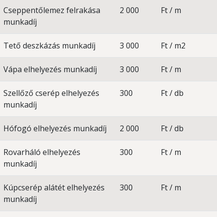
Cseppentőlemez felrakása
2 000
Ft / m
munkadíj
Tető deszkázás munkadíj
3 000
Ft / m2
Vápa elhelyezés munkadíj
3 000
Ft / m
Szellőző cserép elhelyezés
300
Ft / db
munkadíj
Hófogó elhelyezés munkadíj
2 000
Ft / db
Rovarháló elhelyezés
300
Ft / m
munkadíj
Kúpcserép alátét elhelyezés
300
Ft / m
munkadíj