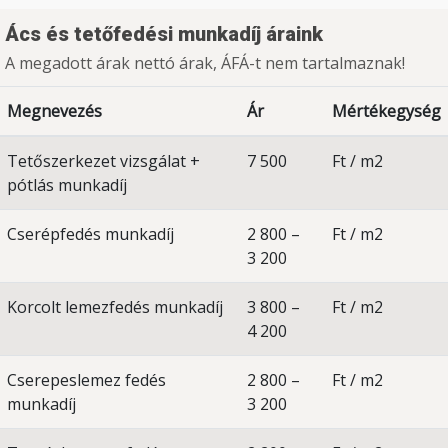
Ács és tetőfedési munkadíj áraink
A megadott árak nettó árak, ÁFÁ-t nem tartalmaznak!
Megnevezés
Ár
Mértékegység
Tetőszerkezet vizsgálat +
7 500
Ft / m2
pótlás munkadíj
Cserépfedés munkadíj
2 800 –
Ft / m2
3 200
Korcolt lemezfedés munkadíj
3 800 –
Ft / m2
4 200
Cserepeslemez fedés
2 800 –
Ft / m2
munkadíj
3 200