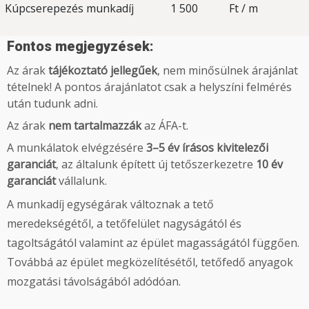
Kúpcserepezés munkadíj
1 500
Ft / m
Fontos megjegyzések:
Az árak
tájékoztató jellegűek
, nem minősülnek árajánlat
tételnek! A pontos árajánlatot csak a helyszíni felmérés
után tudunk adni.
Az árak
nem tartalmazzák
az ÁFA-t.
A munkálatok elvégzésére
3–5 év írásos kivitelezői
garanciát
, az általunk épített új tetőszerkezetre
10 év
garanciát
vállalunk.
A munkadíj egységárak változnak a tető
meredekségétől, a tetőfelület nagyságától és
tagoltságától valamint az épület magasságától függően.
Továbbá az épület megközelítésétől, tetőfedő anyagok
mozgatási távolságából adódóan.