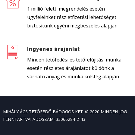
1 millió feletti megrendelés esetén
ügyfeleinket részletfizetési lehetőséget
biztosítunk egyéni megbeszélés alapján.
Ingyenes árajánlat
Minden tetőfedési és tetőfelújítási munka
esetén részletes árajánlatot küldönk a
várható anyag és munka kölstég alapján.
MIHÁLY ÁCS TETŐFEDŐ BÁDOGOS KFT. © 2020 MINDEN JOG
FENNTARTVA! ADÓSZÁM: 33066284-2-43