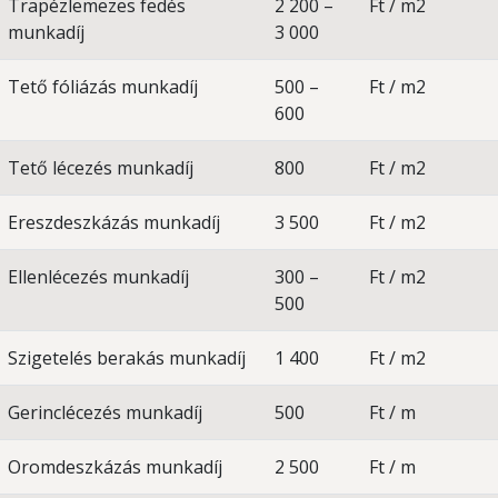
Trapézlemezes fedés
2 200 –
Ft / m2
munkadíj
3 000
Tető fóliázás munkadíj
500 –
Ft / m2
600
Tető lécezés munkadíj
800
Ft / m2
Ereszdeszkázás munkadíj
3 500
Ft / m2
Ellenlécezés munkadíj
300 –
Ft / m2
500
Szigetelés berakás munkadíj
1 400
Ft / m2
Gerinclécezés munkadíj
500
Ft / m
Oromdeszkázás munkadíj
2 500
Ft / m