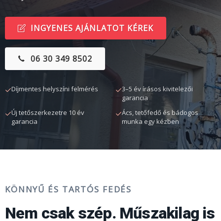
INGYENES AJÁNLATOT KÉREK
06 30 349 8502
Díjmentes helyszíni felmérés
3–5 év írásos kivitelezői
garancia
Új tetőszerkezetre 10 év
Ács, tetőfedő és bádogos
garancia
munka egy kézben
KÖNNYŰ ÉS TARTÓS FEDÉS
Nem csak szép. Műszakilag is