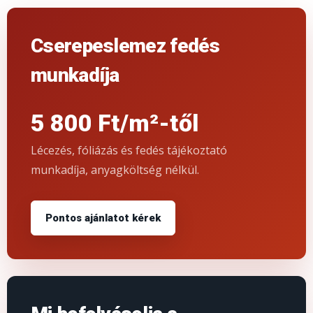
Cserepeslemez fedés
munkadíja
5 800 Ft/m²-től
Lécezés, fóliázás és fedés tájékoztató
munkadíja, anyagköltség nélkül.
Pontos ajánlatot kérek