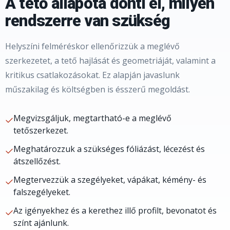
A tető állapota dönti el, milyen
rendszerre van szükség
Helyszíni felméréskor ellenőrizzük a meglévő
szerkezetet, a tető hajlását és geometriáját, valamint a
kritikus csatlakozásokat. Ez alapján javaslunk
műszakilag és költségben is ésszerű megoldást.
Megvizsgáljuk, megtartható-e a meglévő
tetőszerkezet.
Meghatározzuk a szükséges fóliázást, lécezést és
átszellőzést.
Megtervezzük a szegélyeket, vápákat, kémény- és
falszegélyeket.
Az igényekhez és a kerethez illő profilt, bevonatot és
színt ajánlunk.