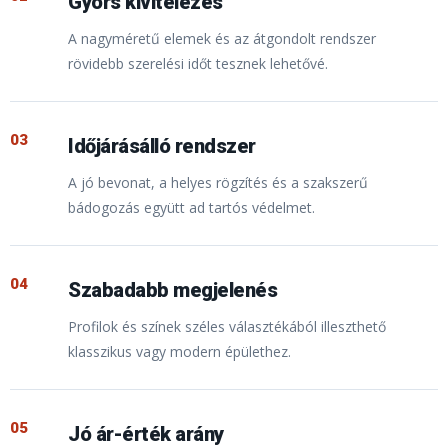
Gyors kivitelezés
A nagyméretű elemek és az átgondolt rendszer
rövidebb szerelési időt tesznek lehetővé.
03
Időjárásálló rendszer
A jó bevonat, a helyes rögzítés és a szakszerű
bádogozás együtt ad tartós védelmet.
04
Szabadabb megjelenés
Profilok és színek széles választékából illeszthető
klasszikus vagy modern épülethez.
05
Jó ár-érték arány