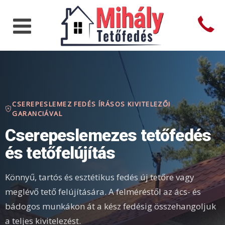
CSEREPESLEMEZ FEDÉS ÍRÁSOS KIVITELEZŐI
GARANCIÁVAL
Cserepeslemezes tetőfedés
és tetőfelújítás
Könnyű, tartós és esztétikus fedés új tetőre vagy
meglévő tető felújítására. A felméréstől az ács- és
bádogos munkákon át a kész fedésig összehangoljuk
a teljes kivitelezést.